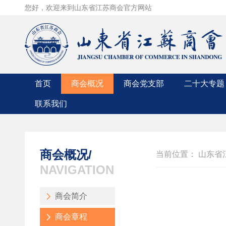
您好，欢迎来到山东省江苏商会官方网站
首页
商会概况
商会党支部
二十大专题
联系我们
商会简介
党支部成员
联系方式
商会章程
党支部动态
入会申请
组织机构
领导人讲话
商会概况/
当前位置：
山东省
商会领导
时政要闻
NAVIGATION
入会条件
中央精神
商会简介
商会章程