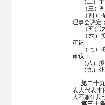
（二）主
（三）
（四）
理事会决定
（五）
（六）
审议；
（七）
审议；
（八）拟
（
九
）
处
第
二十
表人代表本
人不兼任其
第
三十