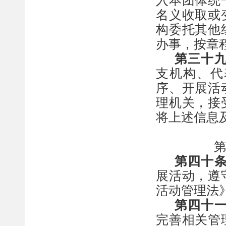
入本团体统
名义收取或
构委托其他
办事，按章
第
三十
支机构、代
序、开展活
理机关，接
将上述信息
第
四十
展
活动
，
遵
活动管理法
第
四十
完善相关管