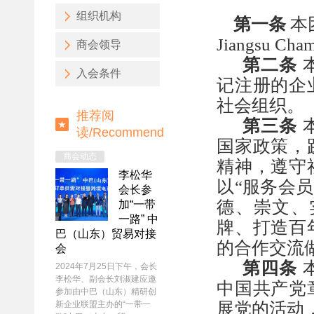
组织机构
第一条
本
Jiangsu Cha
商会领导
第二条
入会条件
记注册的企
社会组织。
推荐阅
第三条
读/
Recommend
国家政策，
商会动态
精神，遵守
李松华
以
“服务会
会长参
德、崇文、
加“一带
一路” 中
牌、打造百
巴（山东）贸易对接
的合作交流
会
第四条
2024年7月25日下午，会长
李松华、副会长刘淑建应邀
中国共产党
参加由中巴（山东）精研创
新企业联盟主办的“一带一
展党的活动