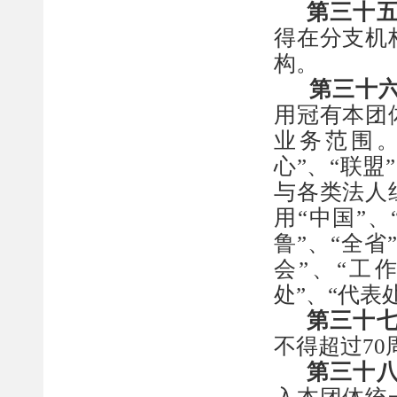
第
三十
得在
分支机
构
。
第
三十
用冠有本团
业务范围
心”、“联盟
与各类法人
用
“中国”、
鲁
”
、
“全省
会”、“工
处”、“代表
第
三十
不得超过
7
第
三十