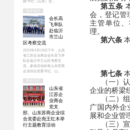
路”中巴（山东）贸...
第五条
商会动态
会，
登记管
会长高
主管单位、
飞率队
理。
赴临沂
市兰山
第六条
区考察交流
2023年3月19日下午，山东
省江苏企业商会会长高飞率
队赴临沂市兰山区考察交
流，参加活动的有山东苏商
企业综合党委书记、山...
第七条
（一）
商会动态
山东省
企业的桥梁
江苏企
（二）
业商会
广国内外企
党支
部、山东苏商企业综
展和企业管
合党委赴尧王红木举
（三）
行主题教育活动