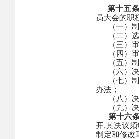
第十五
员大会的职
（一）
（二）
（三）
（四）
（五）
（
六
）
（七）
办法；
（八）
（
九
）
第十六
开
,
其决议须
制定和修改