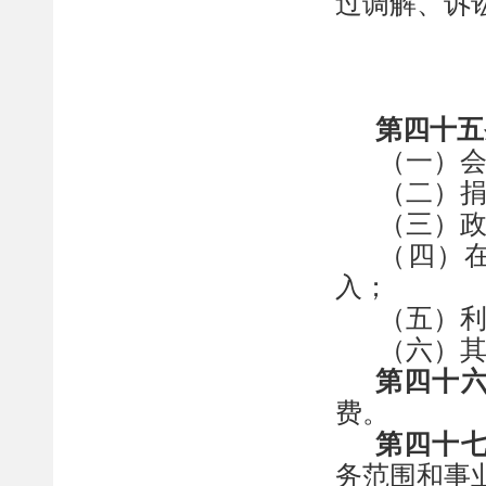
过调解、
诉
第四十
五
（一）
（二）
（三）
（四）
入；
（五）
（
六
）
第四十
费。
第
四十
务范围和事