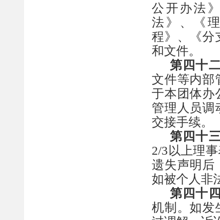
公开办法
法》、《
程》、《分
和文件。
第
四十
文件等内部
于本
团体办
管理人员调
交接手续
。
第
四十
2/3以上理
遗失声明
后
如被个人非
第
四十
机
制。如发