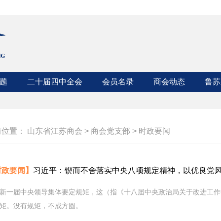
题
二十届四中全会
会员名录
商会动态
鲁苏
江苏
山东
前位置：
山东省江苏商会
>
商会党支部
>
时政要闻
时政要闻】
习近平：锲而不舍落实中央八项规定精神，以优良党
新一届中央领导集体要定规矩，这（指《十八届中央政治局关于改进工作
矩。没有规矩，不成方圆。