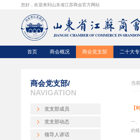
您好，欢迎来到山东省江苏商会官方网站
首页
商会概况
商会党支部
二十大专
商会简介
党支部成员
商会章程
党支部动态
商会党支部/
当
组织机构
领导人讲话
NAVIGATION
商会领导
时政要闻
【
党支部成员
入会条件
中央精神
党支部动态
一、
的规
领导人讲话