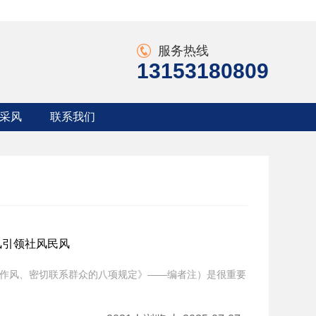
服务热线
13153180809
采风
联系我们
采风
联系方式
采风
入会申请
风引领社风民风
作风、密切联系群众的八项规定》——编者注）是很重要