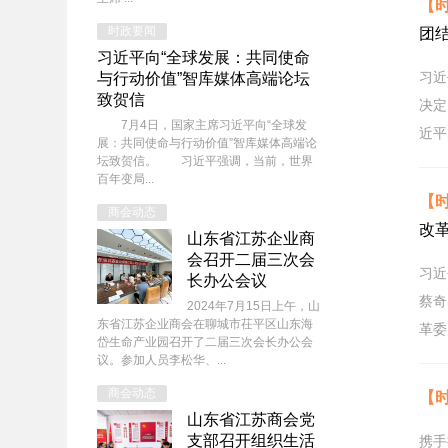
【
时政要闻
团
习近平向“全球发展：共同使命
习近
与行动价值”智库媒体高端论坛
致贺信
决定
7月4日，国家主席习近平向“全球发
近平
展：共同使命与行动价值”智库媒体高端论
坛致贺信。 习近平强调，当前，世界
百年变局...
【
商会动态
改
山东省江苏企业商
会召开二届三次会
习近
长办公会议
蔡奇
2024年7月15日上午，山
东省江苏企业商会在聊城市茌平区山东海
革委
岱生命产业园召开了二届三次会长办公会
议。参加人员李松华、...
商会动态
【
山东省江苏商会党
支部召开组织生活
携手