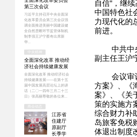
全面深化改革委员会
自信”，继
第三次会议
中国特色社
习近平主持召开中央全面深
力现代化的
化改革委员会第三次会议强
调全面推进美丽中国建设健
前进。
全自然垄断环节监管体制机
制李强王沪宁蔡奇出席新
华...
中共中央政
中央精神
副主任王沪
全面深化改革 推动经
济社会持续健康发展
全面深化改革 推动经济社会
会议审议通
持续健康发展——在第十五
方案》、《
届中国发展高层论坛上的讲
话（二〇一四年三月二十三
案》、《关
日）张高丽尊敬的各位来...
策的实施方
商会动态
综合财力补
江苏省
住建厅
岛旅客免税
原副厅
体退出制度
长季学