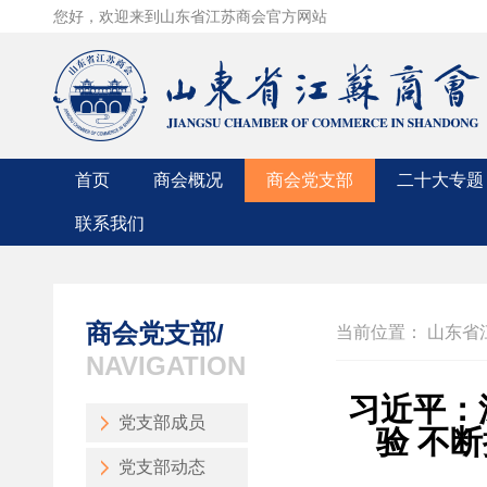
您好，欢迎来到山东省江苏商会官方网站
首页
商会概况
商会党支部
二十大专题
联系我们
商会简介
党支部成员
联系方式
商会章程
党支部动态
入会申请
组织机构
领导人讲话
商会党支部/
当前位置：
山东省
商会领导
时政要闻
NAVIGATION
入会条件
中央精神
习近平：
党支部成员
验 不
党支部动态