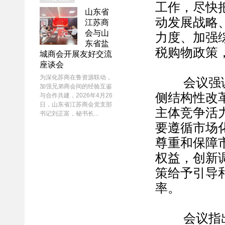
工作，尽快
山东省
动发展战略
江苏商
会与山
力度、加强
东省盐
税购物政策
城商会开展友好交流
座谈会
为深化苏商在鲁资源联动，
会议强调，
加强兄弟商会间的经验互鉴
侧结构性改
与合作共建，2026年4月26
日，山东省江苏商会党支部
主体竞争活
书记刘正富，秘书长...
要遵循市场
尊重和保障
权益，创新
策给予引导
率。
会议指出，