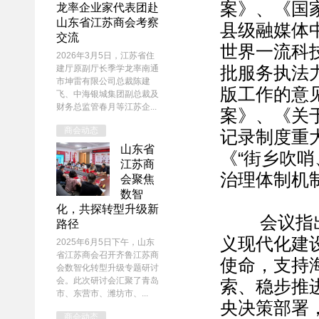
案》、《国
龙率企业家代表团赴
山东省江苏商会考察
县级融媒体
交流
世界一流科
2026年3月5日，江苏省住
建厅原副厅长季学龙率南通
批服务执法
市坤雷有限公司总裁陈建
版工作的意
飞、中海银城集团副总裁及
财务总监管春月等江苏企...
案》、《关
商会动态
记录制度重
山东省
《“街乡吹
江苏商
治理体制机
会聚焦
数智
化，共探转型升级新
会议指出，
路径
义现代化建
2025年6月5日下午，山东
省江苏商会召开齐鲁江苏商
使命，支持
会数智化转型升级专题研讨
会。此次研讨会汇聚了青岛
索、稳步推
市、东营市、潍坊市、...
央决策部署
商会动态