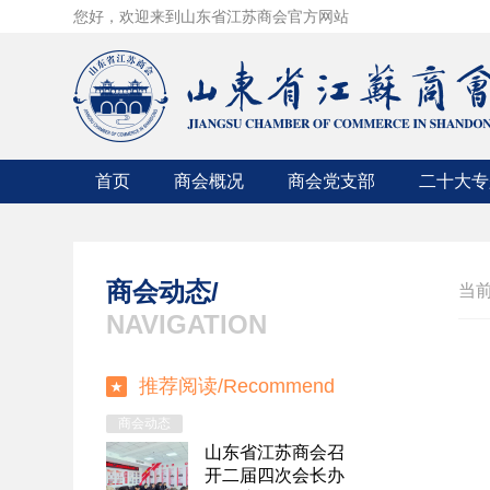
您好，欢迎来到山东省江苏商会官方网站
首页
商会概况
商会党支部
二十大专
商会简介
党支部成员
商会章程
党支部动态
商会动态/
当
组织机构
领导人讲话
NAVIGATION
商会领导
时政要闻
推荐阅读/
Recommend
入会条件
中央精神
商会动态
山东省江苏商会召
开二届四次会长办
2