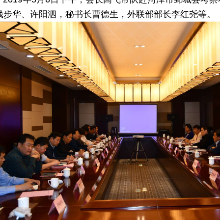
钱步华、许阳泗，秘书长曹德生，外联部部长李红尧等。