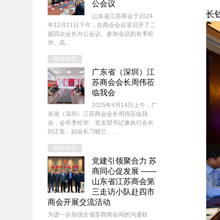
公会议
长
山东省江苏商会于2024
年12月21日下午，在商会会议室召开了二
届四次会长办公会议。参加会议的有李松
华、高...
商会动态
广东省（深圳）江
苏商会会长周伟莅
临我会
2025年4月14日上午，广
东省（深圳）江苏商会会长周伟莅临我
会，会长李松华、党支部书记兼执行会长
刘正富、副会长刁晓兰、...
商会动态
党建引领聚合力 苏
商同心促发展 ——
山东省江苏商会第
三走访小队赴四市
商会开展交流活动
为进一步加强全省苏商商会间的沟通联