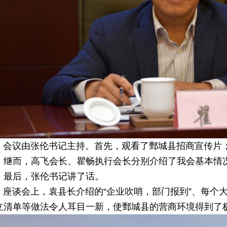
议由张伦书记主持。首先，观看了鄄城县招商宣传片；
；继而，高飞会长、瞿畅执行会长分别介绍了我会基本情
；最后，张伦书记讲了话。
谈会上，袁县长介绍的“企业吹哨，部门报到”、每个大
立清单等做法令人耳目一新，使鄄城县的营商环境得到了