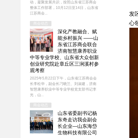
动，凝聚发展共识，按照山东省江苏商会
5
整体工作部署，10月12日至14日，山东省
发
江苏商会...
心
商会动态
深化产教融合、赋
能乡村振兴 ——山
东省江苏商会联合
济南智慧康养职业
中等专业学校、山东省大众创新
创业研究院赴章丘区三涧溪村参
观考察
2025年5月22日下午，山东省江苏商会会
长李松华，副会长刁晓兰、刘淑建，济南
智慧康养职业中等专业学校党支部书记李
光，山...
商会动态
山东省委副书记杨
东奇走访我会副会
长企业—山东海岱
生物科技有限公司