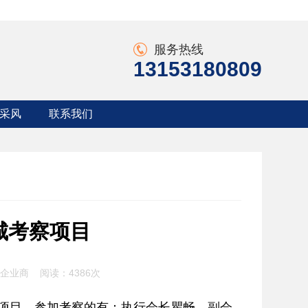
服务热线
13153180809
采风
联系我们
采风
联系方式
采风
入会申请
城考察项目
江苏企业商 阅读：
4386次
察项目。参加考察的有：执行会长瞿畅，副会