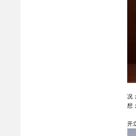
会
况
想
座
开