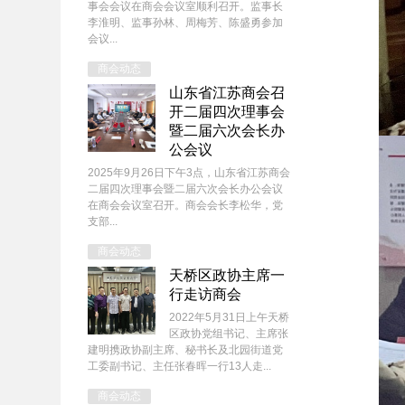
事会会议在商会会议室顺利召开。监事长
李淮明、监事孙林、周梅芳、陈盛勇参加
会议...
商会动态
山东省江苏商会召
开二届四次理事会
暨二届六次会长办
公会议
2025年9月26日下午3点，山东省江苏商会
二届四次理事会暨二届六次会长办公会议
在商会会议室召开。商会会长李松华，党
支部...
商会动态
天桥区政协主席一
行走访商会
2022年5月31日上午天桥
区政协党组书记、主席张
建明携政协副主席、秘书长及北园街道党
工委副书记、主任张春晖一行13人走...
商会动态