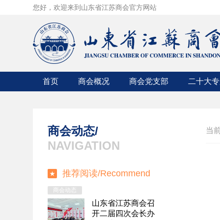
您好，欢迎来到山东省江苏商会官方网站
首页
商会概况
商会党支部
二十大专
商会简介
党支部成员
商会章程
党支部动态
商会动态/
当
组织机构
领导人讲话
NAVIGATION
商会领导
时政要闻
推荐阅读/
Recommend
入会条件
中央精神
商会动态
山东省江苏商会召
开二届四次会长办