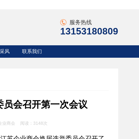
服务热线
13153180809
采风
联系我们
采风
联系方式
采风
入会申请
委员会召开第一次会议
苏企业商会 阅读：
3148次
省江苏企业商会换届选举委员会
召开了