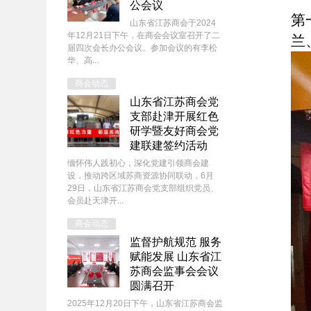
公会议
第
山东省江苏商会于2024
年12月21日下午，在商会会议室召开了二
兰
届四次会长办公会议。参加会议的有李松
华、高...
商会动态
山东省江苏商会党
支部赴津开展红色
研学暨友好商会党
建联建签约活动
缅怀伟人践初心，深化党建引领商会建
设，推动跨区域苏商资源协同联动，6月
29日，山东省江苏商会党支部组织党员、
会员赴天津开...
商会动态
监督护航规范 服务
赋能发展 山东省江
苏商会监事会会议
圆满召开
2025年12月20日下午，山东省江苏商会监