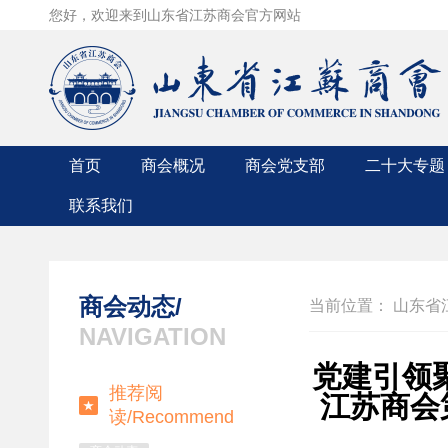
您好，欢迎来到山东省江苏商会官方网站
首页
商会概况
商会党支部
二十大专题
联系我们
商会简介
党支部成员
联系方式
商会章程
党支部动态
入会申请
组织机构
领导人讲话
商会动态/
当前位置：
山东省
商会领导
时政要闻
NAVIGATION
入会条件
中央精神
党建引领
推荐阅
江苏商会
读/
Recommend