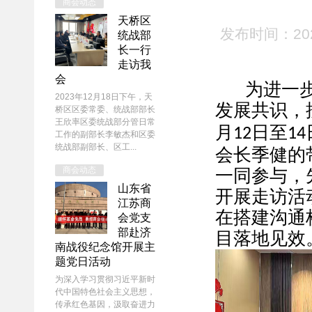
商会动态
天桥区
发布时间：20
统战部
长一行
走访我
会
为进一
2023年12月18日下午，天
发展共识，
桥区区委常委、统战部部长
王欣率区委统战部分管日常
月
日至
12
14
工作的副部长李敏杰和区委
统战部副部长、区工...
会长季健的
商会动态
一同参与，
山东省
开展走访活
江苏商
在搭建沟通
会党支
部赴济
目落地见效
南战役纪念馆开展主
题党日活动
为深入学习贯彻习近平新时
代中国特色社会主义思想，
传承红色基因，汲取奋进力