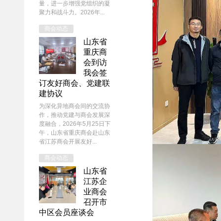
量，进一步增强党组织的凝
聚力和战斗力。2026年...
商会动态
山东省
重庆商
会到访
我会签
订友好商会、党建联
建协议
为深化异地商会间的交流协
作，推动党建与商会发展深
度融合，2026年5月25日下
午，山东省重庆商会赴山东
省江苏商会开展友好...
商会动态
山东省
江苏企
业商会
召开市
中区会员座谈会