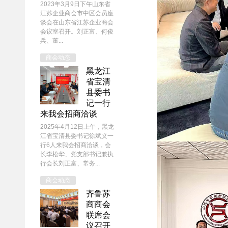
2023年3月9日下午山东省
江苏企业商会市中区会员座
谈会在山东省江苏企业商会
会议室召开。刘正富、何俊
兵、董...
商会动态
黑龙江
省宝清
县委书
记一行
来我会招商洽谈
2025年4月12日上午，黑龙
江省宝清县委书记徐斌义一
行6人来我会招商洽谈，会
长李松华、党支部书记兼执
行会长刘正富、常务...
商会动态
齐鲁苏
商商会
联席会
议召开